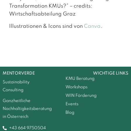
Transformation KMUs?” – credits:
Wirtschaftsabteilung Graz
Illustrationen & Icons sind von
Canva
.
MENTORVERDE
WICHTIGE LINKS
KMU Beratung
Sustainability
Workshops
Consulting
WIN Förderung
Ganzheitliche
Events
Nachhaltigkeitsberatung
Blog
in Österreich
+43 664 9750504