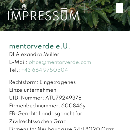
IMPRESSUM
mentorverde e.U.
DI Alexandra Müller
E-Mail:
office@mentorverde.com
Tel.:
+43 664 9750504
Rechtsform: Eingetragenes
Einzelunternehmen
UID-Nummer: ATU79249378
Firmenbuchnummer: 600846y
FB-Gericht: Landesgericht für
Zivilrechtssachen Graz
Firmensitz: Neubaugasse 24/1 8020 Graz